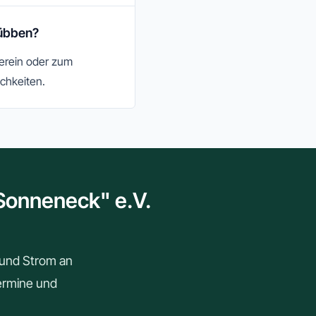
Lübben?
Verein oder zum
chkeiten.
"Sonneneck" e.V.
r und Strom an
Termine und