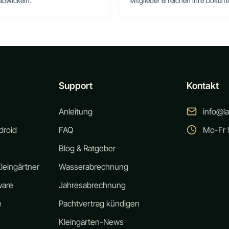
abwickeln.
Mitglieder erreichen ihre Doku
Support
Kontakt
Anleitung
info@l
droid
FAQ
Mo-Fr 9
Blog & Ratgeber
leingärtner
Wasserabrechnung
ware
Jahresabrechnung
e
Pachtvertrag kündigen
Kleingarten-News