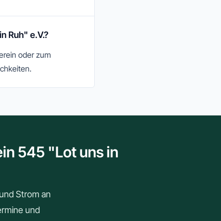
n Ruh" e.V.?
Verein oder zum
chkeiten.
in 545 "Lot uns in
r und Strom an
Termine und