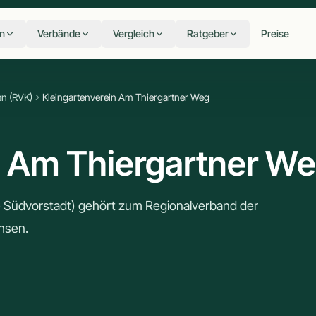
n
Verbände
Vergleich
Ratgeber
Preise
en (RVK)
Kleingartenverein Am Thiergartner Weg
n Am Thiergartner W
e Südvorstadt) gehört zum Regionalverband der
hsen.