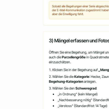
Sobald alle Begehungen einer Serie abgeschlos
der E-Mail-Kommunikation zugestimmt haben, e
aber die Einwilligung fehlt.
3) Mängel erfassen und Foto
Öffnen Sie eine Begehung, um Mängel und
auch die
Parzellengröße
in Quadratmeter
einzuschätzen.
Klicken Sie in der Begehung auf
„Mange
Wählen Sie die
Kategorie
: Hecke, Zau
Begehung-Kategorien
anlegen.
Wählen Sie den
Schweregrad
:
„in Ordnung" (kein Mangel)
„Nachbesserung nötig" (Standardfri
„Verstoss" (Standardfrist: 14 Tage)