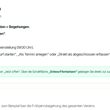
n
e.
ation > Begehungen
.
en"
.
einstellung 09:00 Uhr).
urf starten", „Als Termin anlegen" oder „Direkt als abgeschlossen erfassen"
er „Jetzt offen". Über die Schaltfläche
„Entwurf fortsetzen"
gelangen Sie direkt zur z
 zum Beispiel fuer die Frühjahrsbegehung des gesamten Vereins.