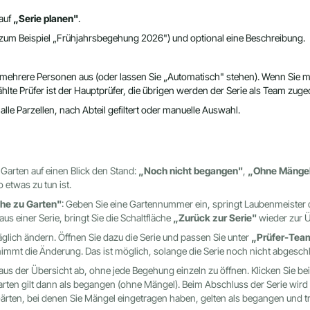
 auf
„Serie planen"
.
zum Beispiel „Frühjahrsbegehung 2026") und optional eine Beschreibung.
mehrere Personen aus (oder lassen Sie „Automatisch" stehen). Wenn Sie me
hlte Prüfer ist der Hauptprüfer, die übrigen werden der Serie als Team zuge
 alle Parzellen, nach Abteil gefiltert oder manuelle Auswahl.
 Garten auf einen Blick den Stand:
„Noch nicht begangen"
,
„Ohne Mänge
 etwas zu tun ist.
he zu Garten"
: Geben Sie eine Gartennummer ein, springt Laubenmeister 
us einer Serie, bringt Sie die Schaltfläche
„Zurück zur Serie"
wieder zur Üb
lich ändern. Öffnen Sie dazu die Serie und passen Sie unter
„Prüfer-Team
immt die Änderung. Das ist möglich, solange die Serie noch nicht abgeschl
aus der Übersicht ab, ohne jede Begehung einzeln zu öffnen. Klicken Sie b
Garten gilt dann als begangen (ohne Mängel). Beim Abschluss der Serie wird
ärten, bei denen Sie Mängel eingetragen haben, gelten als begangen und 