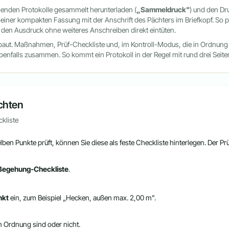
henden Protokolle gesammelt herunterladen (
„Sammeldruck"
) und den Dr
n einer kompakten Fassung mit der Anschrift des Pächters im Briefkopf. So p
den Ausdruck ohne weiteres Anschreiben direkt eintüten.
baut. Maßnahmen, Prüf-Checkliste und, im Kontroll-Modus, die in Ordnung b
ebenfalls zusammen. So kommt ein Protokoll in der Regel mit rund drei Seiten
ichten
kliste
ben Punkte prüft, können Sie diese als feste Checkliste hinterlegen. Der Prüf
 Begehung-Checkliste
.
nkt
ein, zum Beispiel „Hecken, außen max. 2,00 m".
in Ordnung sind oder nicht.