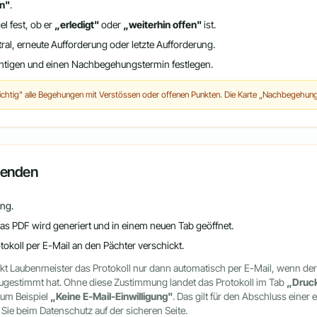
n"
.
l fest, ob er
„erledigt"
oder
„weiterhin offen"
ist.
tral, erneute Aufforderung oder letzte Aufforderung.
chtigen und einen Nachbegehungstermin festlegen.
wichtig" alle Begehungen mit Verstössen oder offenen Punkten. Die Karte „Nachbegehungen
rsenden
ng.
Das PDF wird generiert und in einem neuen Tab geöffnet.
tokoll per E-Mail an den Pächter verschickt.
t Laubenmeister das Protokoll nur dann automatisch per E-Mail, wenn der 
ugestimmt hat. Ohne diese Zustimmung landet das Protokoll im Tab
„Druc
zum Beispiel
„Keine E-Mail-Einwilligung"
. Das gilt für den Abschluss eine
Sie beim Datenschutz auf der sicheren Seite.