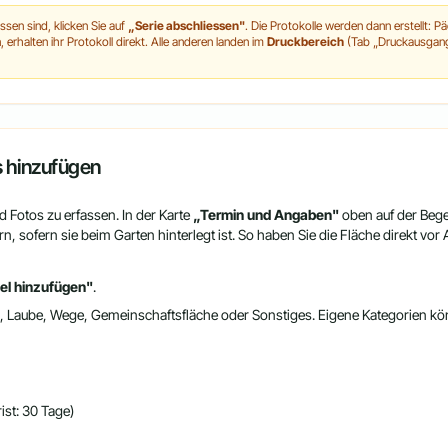
sen sind, klicken Sie auf
„Serie abschliessen"
. Die Protokolle werden dann erstellt: P
rhalten ihr Protokoll direkt. Alle anderen landen im
Druckbereich
(Tab „Druckausgang"
s hinzufügen
 Fotos zu erfassen. In der Karte
„Termin und Angaben"
oben auf der Beg
n, sofern sie beim Garten hinterlegt ist. So haben Sie die Fläche direkt vo
l hinzufügen"
.
n, Laube, Wege, Gemeinschaftsfläche oder Sonstiges. Eigene Kategorien kö
st: 30 Tage)