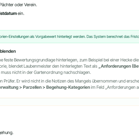
 Pächter oder Verein.
istdatum
ein.
orien-Einstellungen als Vorgabewert hinterlegt werden. Das System berechnet das Fris
nblenden
ne feste Bewertungsgrundlage hinterlegen, zum Beispiel bei einer Hecke die
rie, blendet Laubenmeister den hinterlegten Text als
„Anforderungen (Be
d muss nicht in der Gartenordnung nachschlagen.
 den Prüfer. Er wird nicht in die Notizen des Mangels übernommen und erschei
rwaltung > Parzellen > Begehung-Kategorien
im Feld „Anforderungen an
gehung.