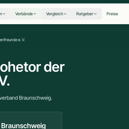
n
Verbände
Vergleich
Ratgeber
Preise
nfreunde e. V.
ohetor der
V.
sverband Braunschweig.
t Braunschweig