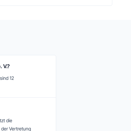
 V.?
sind 12
zt die
 der Vertretung