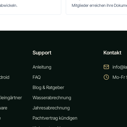
abwickeln.
Mitglieder erreichen ihre Doku
Support
Kontakt
Anleitung
info@l
droid
FAQ
Mo-Fr 9
Blog & Ratgeber
leingärtner
Wasserabrechnung
ware
Jahresabrechnung
e
Pachtvertrag kündigen