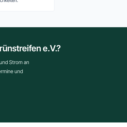
chkeiten.
ünstreifen e.V.?
r und Strom an
Termine und