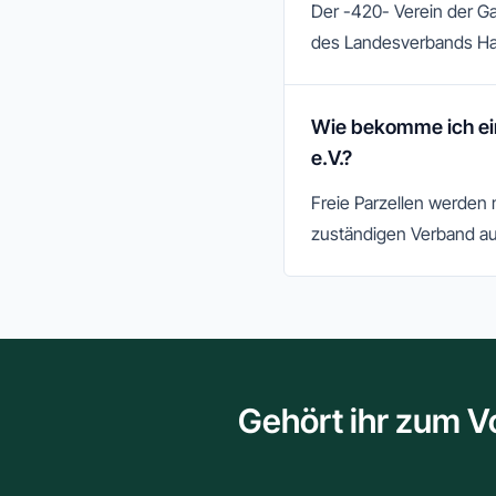
Der -420- Verein der G
des Landesverbands H
Wie bekomme ich ei
e.V.?
Freie Parzellen werden
zuständigen Verband au
Gehört ihr zum V