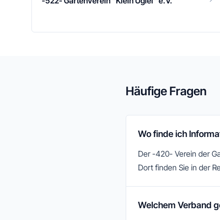
-522- Gartenverein "Klein Uglei" e.V.
Häufige Fragen
Wo finde ich Inform
Der -420- Verein der Ga
Dort finden Sie in der R
Welchem Verband geh