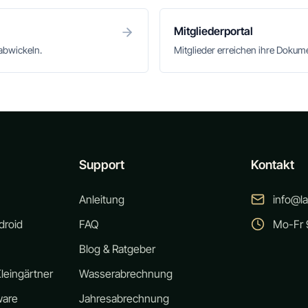
Mitgliederportal
abwickeln.
Mitglieder erreichen ihre Doku
Support
Kontakt
Anleitung
info@l
droid
FAQ
Mo-Fr 9
Blog & Ratgeber
leingärtner
Wasserabrechnung
ware
Jahresabrechnung