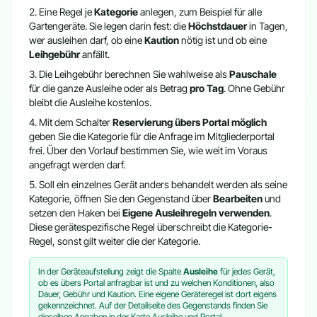
Eine Regel je
Kategorie
anlegen, zum Beispiel für alle
Gartengeräte. Sie legen darin fest: die
Höchstdauer
in Tagen,
wer ausleihen darf, ob eine
Kaution
nötig ist und ob eine
Leihgebühr
anfällt.
Die Leihgebühr berechnen Sie wahlweise als
Pauschale
für die ganze Ausleihe oder als Betrag
pro Tag
. Ohne Gebühr
bleibt die Ausleihe kostenlos.
Mit dem Schalter
Reservierung übers Portal möglich
geben Sie die Kategorie für die Anfrage im Mitgliederportal
frei. Über den Vorlauf bestimmen Sie, wie weit im Voraus
angefragt werden darf.
Soll ein einzelnes Gerät anders behandelt werden als seine
Kategorie, öffnen Sie den Gegenstand über
Bearbeiten
und
setzen den Haken bei
Eigene Ausleihregeln verwenden
.
Diese gerätespezifische Regel überschreibt die Kategorie-
Regel, sonst gilt weiter die der Kategorie.
In der Geräteaufstellung zeigt die Spalte
Ausleihe
für jedes Gerät,
ob es übers Portal anfragbar ist und zu welchen Konditionen, also
Dauer, Gebühr und Kaution. Eine eigene Geräteregel ist dort eigens
gekennzeichnet. Auf der Detailseite des Gegenstands finden Sie
dieselben Angaben in der Karte Ausleihe und Portal.