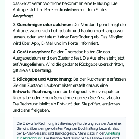
das Gerät Verantwortliche bekommen eine Meldung. Die
Anfrage steht im Bereich
Ausleihen
mit dem Status
Angefragt
.
Genehmigen oder ablehnen:
Der Vorstand genehmigt die
Anfrage, wobei sich Leihgebühr und Kaution noch anpassen
lassen, oder lehnt sie mit einer Begründung ab. Das Mitglied
wird über App, E-Mail und im Portal informiert.
Gerät ausgeben:
Bei der Übergabe halten Sie das
Ausgabedatum und den Zustand fest. Die Ausleihe steht jetzt
auf
Ausgeliehen
. Wird die geplante Rückgabe überschritten,
gilt sie als
Überfällig
.
Rückgabe und Abrechnung:
Bei der Rücknahme erfassen
Sie den Zustand. Laubenmeister erstellt daraus eine
Entwurfs-Rechnung
über die Leihgebühr. Bei verspäteter
Rückgabe oder einem Schaden ergänzen Sie Zusatzkosten.
Die Rechnung bleibt ein Entwurf, den Sie prüfen, ergänzen
und dann freigeben.
Die Entwurfs-Rechnung ist die einzige Forderung aus der Ausleihe.
Sie wird über den gewohnten Weg der Buchhaltung bezahlt, also
per E-Mail-Versand und Bankabgleich. Mehr dazu in der
Anleitung
zur Abrechnung
. Die Kaution dient zunächst als Hinweis und wird