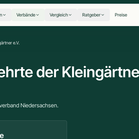
n
Verbände
Vergleich
Ratgeber
Preise
ärtner e.V.
hrte der Kleingärtne
sverband Niedersachsen.
te