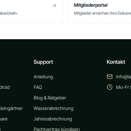
Mitgliederportal
abwickeln.
Mitglieder erreichen ihre Doku
Support
Kontakt
Anleitung
info@l
droid
FAQ
Mo-Fr 9
Blog & Ratgeber
leingärtner
Wasserabrechnung
ware
Jahresabrechnung
e
Pachtvertrag kündigen