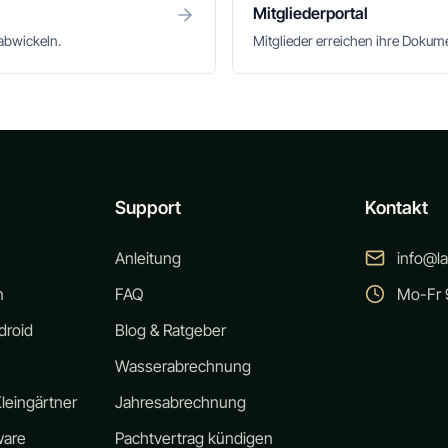
Mitgliederportal
abwickeln.
Mitglieder erreichen ihre Doku
Support
Kontakt
Anleitung
info@l
n
FAQ
Mo-Fr 9
droid
Blog & Ratgeber
Wasserabrechnung
leingärtner
Jahresabrechnung
ware
Pachtvertrag kündigen