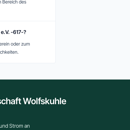
m Bereich des
e.V. -617-?
Verein oder zum
chkeiten.
chaft Wolfskuhle
r und Strom an